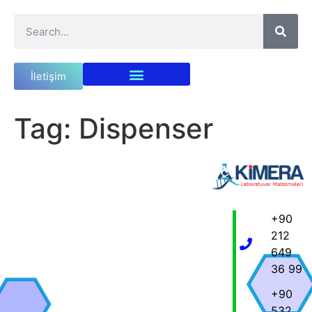
İletişim
Tag:
Dispenser
+90
212
649
36 99
+90
532