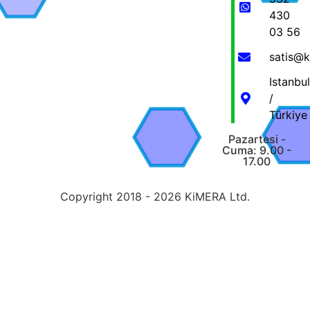
430
03 56
satis@
Istanbul
/
Türkiye
Pazartesi -
Cuma: 9.00 -
17.00
Copyright 2018 - 2026 KiMERA Ltd.