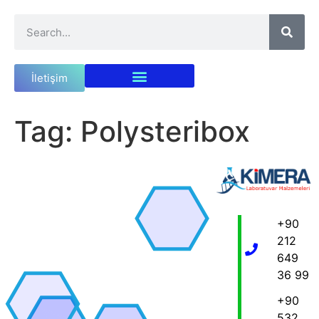
İletişim
Tag:
Polysteribox
+90
212
649
36 99
+90
532