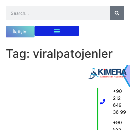
İletişim
Tag:
viralpatojenler
+90
212
649
36 99
+90
532