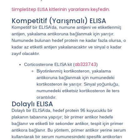
SimpleStep ELISA kitlerinin yararlarını keşfedin.
Kompetitif (Yarışmalı) ELISA
Kompetitif bir ELISA’da, numune antijeni ve etiketlenmiş
antijen, yakalama antikoruna bağlanmak için yarışır.
Numunede bulunan hedef protein ne kadar fazla olursa, o
kadar az etiketli antijen yakalanacaktır ve sinyal o kadar
zayıf olacaktır.
ab323743
Corticosterone ELISA kit (
)
Biyotinlenmiş kortikosteron, yakalama
antikoruna bağlanmak için numunedeki
kortikosteron ile yarışır. Sinyal yoğunluğu,
numunedeki etiketsiz kortikosteron ile ters
orantılıdır.
Dolaylı ELISA
Dolaylı bir ELISA’da, hedef protein 96 kuyucuklu bir
plakanın tabanına yapışır; bir primer antikor hedefe
bağlanır ve etiketli bir sekonder antikor, tespit için primer
antikora bağlanır. Bu yöntem, primer antikor yerine serum
kullanılarak bir serum numunesindeki spesifik antikorları