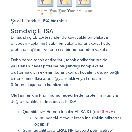
Şekil 1.
Farklı ELISA biçimleri.
Sandviç ELISA
Bir sandviç ELISA testinde, 96 kuyucuklu bir plakaya
önceden kaplanmış sabit bir yakalama antikoru, hedef
proteine bağlanır ve onu sıvı bir numuneden yakalar.
Daha sonra tespit antikorları, tespit antikorlarının da
yakalanan hedef proteine bağlandığı kompleksler
oluşturmak için eklenir; bu antikorlar, kovalent olarak bağlı
bir enzimin etkisi aracılığıyla renkli veya floresan bir
ürünün oluşumunu katalize eder.
Oluşan renk miktarı, numunedeki hedef protein miktarıyla
doğru orantılıdır. Bir sandviç ELISA;
ab100578
Quantitative Human Insulin ELISA Kit (
)
Numunedeki mevcut İnsan insülininin miktarını
ölçebilir.
Semi-quantitative ERK1 NF kappaB p65 (pS536)