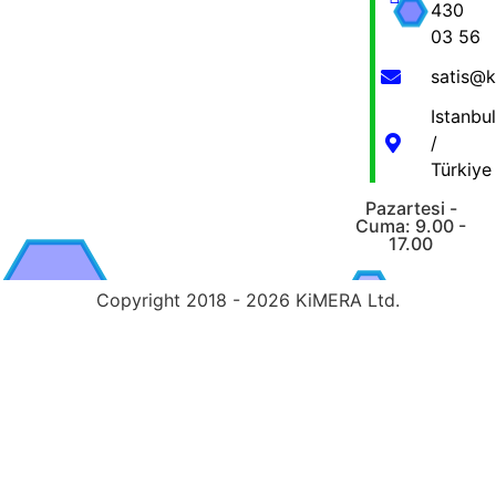
430
03 56
satis@
Istanbul
/
Türkiye
Pazartesi -
Cuma: 9.00 -
17.00
Copyright 2018 - 2026 KiMERA Ltd.