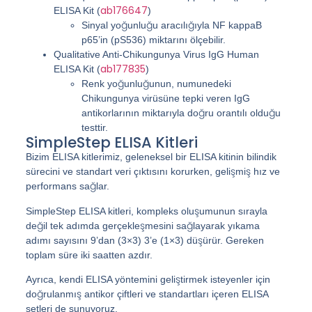
ab176647
ELISA Kit (
)
Sinyal yoğunluğu aracılığıyla NF kappaB
p65’in (pS536) miktarını ölçebilir.
Qualitative Anti-Chikungunya Virus IgG Human
ab177835
ELISA Kit (
)
Renk yoğunluğunun, numunedeki
Chikungunya virüsüne tepki veren IgG
antikorlarının miktarıyla doğru orantılı olduğu
testtir.
SimpleStep ELISA Kitleri
Bizim ELISA kitlerimiz, geleneksel bir ELISA kitinin bilindik
sürecini ve standart veri çıktısını korurken, gelişmiş hız ve
performans sağlar.
SimpleStep ELISA kitleri, kompleks oluşumunun sırayla
değil tek adımda gerçekleşmesini sağlayarak yıkama
adımı sayısını 9’dan (3×3) 3’e (1×3) düşürür. Gereken
toplam süre iki saatten azdır.
Ayrıca, kendi ELISA yöntemini geliştirmek isteyenler için
doğrulanmış antikor çiftleri ve standartları içeren ELISA
setleri de sunuyoruz.