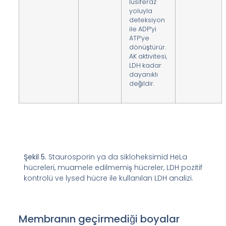
lüsiferaz
yoluyla
deteksiyon
ile ADP’yi
ATP’ye
dönüştürür.
AK aktivitesi,
LDH kadar
dayanıklı
değildir.
Şekil 5.
Staurosporin ya da sikloheksimid HeLa
hücreleri, muamele edilmemiş hücreler, LDH pozitif
kontrolü ve lysed hücre ile kullanılan LDH analizi.
Membranın geçirmediği boyalar