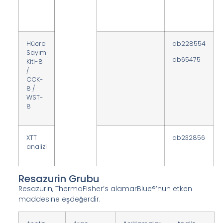
Hücre
ab228554
Sayım
ab65475
Kiti-8
/
CCK-
8 /
WST-
8
XTT
ab232856
analizi
Resazurin Grubu
Resazurin, ThermoFisher’s alamarBlue®’nun etken
maddesine eşdeğerdir.