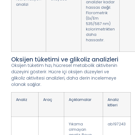
analizler kadar
analizi
hassas değil.
Florometrik
(Ex/Em
535/587 nm)
kolorimetrikten
daha
hassastır.
Oksijen tüketimi ve glikoliz analizleri
Oksijen tüketim hızı, hücresel metabolik aktivitenin
düzeyini gösterir. Hücre içi oksijen düzeyleri ve
glikoliz aktivitesi analizleri, daha derin incelemeye
olanak sağlar.
Analiz
Araç
Açıklamalar
Analiz
kitleri
Yıkama
ab197243
olmayan
analiz. Boya