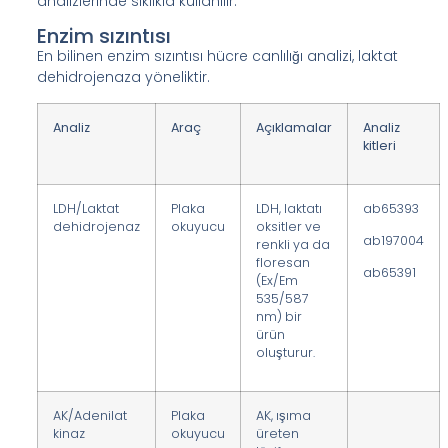
analizlerinde sıklıkla kullanılır.
Enzim sızıntısı
En bilinen enzim sızıntısı hücre canlılığı analizi, laktat
dehidrojenaza yöneliktir.
Analiz
Araç
Açıklamalar
Analiz
kitleri
LDH/Laktat
Plaka
LDH, laktatı
ab65393
dehidrojenaz
okuyucu
oksitler ve
ab197004
renkli ya da
floresan
ab65391
(Ex/Em
535/587
nm) bir
ürün
oluşturur.
AK/Adenilat
Plaka
AK, ışıma
kinaz
okuyucu
üreten