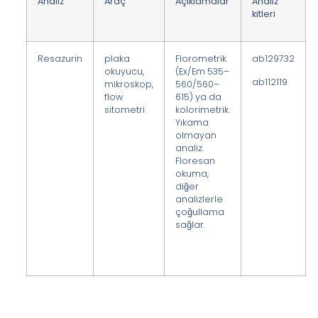
Analiz
Araç
Açıklamalar
Analiz
kitleri
Resazurin
plaka
Florometrik
ab129732
okuyucu,
(Ex/Em 535–
ab112119
mikroskop,
560/560–
flow
615) ya da
sitometri
kolorimetrik.
Yıkama
olmayan
analiz.
Floresan
okuma,
diğer
analizlerle
çoğullama
sağlar.