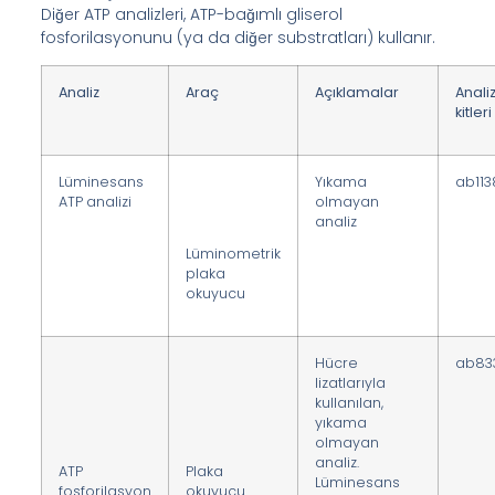
Diğer ATP analizleri, ATP-bağımlı gliserol
fosforilasyonunu (ya da diğer substratları) kullanır.
Analiz
Araç
Açıklamalar
Anali
kitleri
Lüminesans
Yıkama
ab11
ATP analizi
olmayan
analiz
Lüminometrik
plaka
okuyucu
Hücre
ab83
lizatlarıyla
kullanılan,
yıkama
olmayan
analiz.
ATP
Plaka
Lüminesans
fosforilasyon
okuyucu