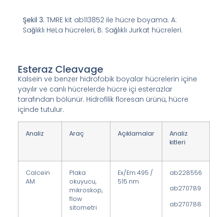
Şekil 3.
TMRE kit ab113852 ile hücre boyama. A:
Sağlıklı HeLa hücreleri, B: Sağlıklı Jurkat hücreleri.
Esteraz Cleavage
Kalsein ve benzer hidrofobik boyalar hücrelerin içine
yayılır ve canlı hücrelerde hücre içi esterazlar
tarafından bölünür. Hidrofilik floresan ürünü, hücre
içinde tutulur.
Analiz
Araç
Açıklamalar
Analiz
kitleri
Calcein
Plaka
Ex/Em 495 /
ab228556
AM
okuyucu,
515 nm
ab270789
mikroskop,
flow
ab270788
sitometri