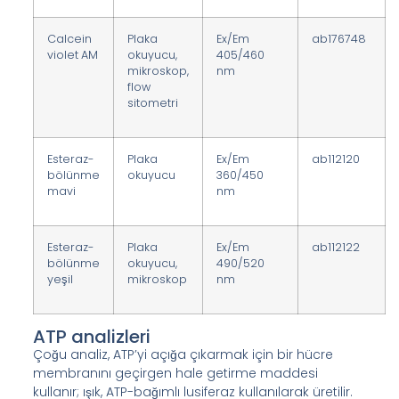
Calcein
Plaka
Ex/Em
ab176748
violet AM
okuyucu,
405/460
mikroskop,
nm
flow
sitometri
Esteraz-
Plaka
Ex/Em
ab112120
bölünme
okuyucu
360/450
mavi
nm
Esteraz-
Plaka
Ex/Em
ab112122
bölünme
okuyucu,
490/520
yeşil
mikroskop
nm
ATP analizleri
Çoğu analiz, ATP’yi açığa çıkarmak için bir hücre
membranını geçirgen hale getirme maddesi
kullanır; ışık, ATP-bağımlı lusiferaz kullanılarak üretilir.