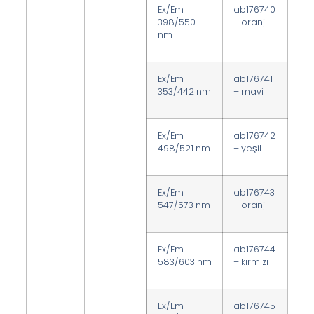
Ex/Em
ab176740
398/550
– oranj
nm
Ex/Em
ab176741
353/442 nm
– mavi
Ex/Em
ab176742
498/521 nm
– yeşil
Ex/Em
ab176743
547/573 nm
– oranj
Ex/Em
ab176744
583/603 nm
– kırmızı
Ex/Em
ab176745