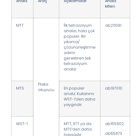
Analiz
Araç
Açıklamalar
Analiz
kitleri
MTT
İlk tetrazolyum
ab211091
analizi; hala çok
popüler. Bir
yıkama/
çözünürleştirme
adımı
gerektiren tek
tetrazolyum
analizi.
Plaka
MTS
En popüler
ab197010
okuyucu
analiz. Kullanımı
WST-1’den daha
yaygındır.
WST-1
MTT, XTT ya da
ab155902
MTS’den daha
ab65473
hassastır.