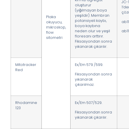
JC-
oluşturur
1’d
(yığılmayan boya
çöz
yeşildir). Membran
Plaka
potansiyeli kaybı,
ab1
okuyucu,
boya kaybına
mikroskop,
ab11
neden olur ve yeşil
flow
floresanı arttırır.
sitometri
Fiksasyondan sonra
yıkanarak çıkarılır.
Mitotracker
Ex/Em 579 /599.
Red
Fiksasyondan sonra
yıkanarak
çıkarılmaz.
Rhodamine
Ex/Em 507/529.
123
Fiksasyondan sonra
yıkanarak çıkarılır.