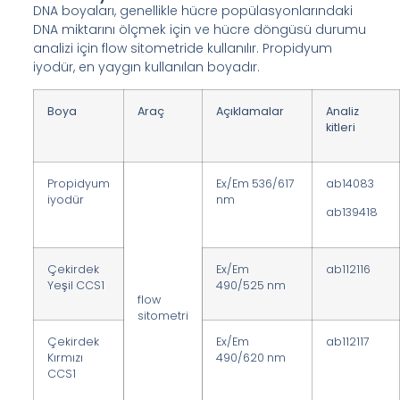
DNA boyaları, genellikle hücre popülasyonlarındaki
DNA miktarını ölçmek için ve hücre döngüsü durumu
analizi için flow sitometride kullanılır. Propidyum
iyodür, en yaygın kullanılan boyadır.
Boya
Araç
Açıklamalar
Analiz
kitleri
Propidyum
Ex/Em 536/617
ab14083
iyodür
nm
ab139418
Çekirdek
Ex/Em
ab112116
Yeşil CCS1
490/525 nm
flow
sitometri
Çekirdek
Ex/Em
ab112117
Kırmızı
490/620 nm
CCS1