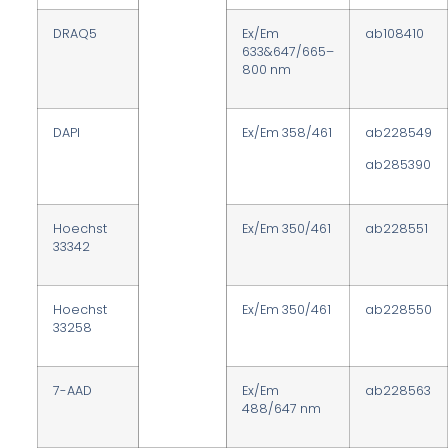
DRAQ5
Ex/Em
ab108410
633&647/665–
800 nm
DAPI
Ex/Em 358/461
ab228549
ab285390
Hoechst
Ex/Em 350/461
ab228551
33342
Hoechst
Ex/Em 350/461
ab228550
33258
7-AAD
Ex/Em
ab228563
488/647 nm