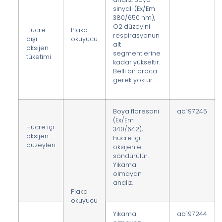
sinyali (Ex/Em
380/650 nm),
O2 düzeyini
Hücre
Plaka
respirasyonun
dışı
okuyucu
alt
oksijen
segmentlerine
tüketimi
kadar yükseltir.
Belli bir araca
gerek yoktur.
Boya floresanı
ab197245
(Ex/Em
Hücre içi
340/642),
oksijen
hücre içi
düzeyleri
oksijenle
söndürülür.
Yıkama
olmayan
analiz.
Plaka
okuyucu
Yıkama
ab197244