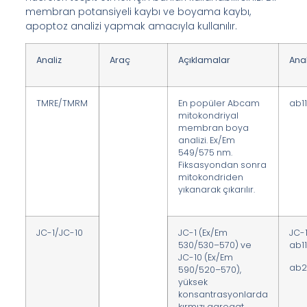
membran potansiyeli kaybı ve boyama kaybı,
apoptoz analizi yapmak amacıyla kullanılır.
Analiz
Araç
Açıklamalar
Anali
TMRE/TMRM
En popüler Abcam
ab1
mitokondriyal
membran boya
analizi. Ex/Em
549/575 nm.
Fiksasyondan sonra
mitokondriden
yıkanarak çıkarılır.
JC-1/JC-10
JC-1 (Ex/Em
JC-1
530/530–570) ve
ab1
JC-10 (Ex/Em
ab2
590/520–570),
yüksek
konsantrasyonlarda
kırmızı agregat