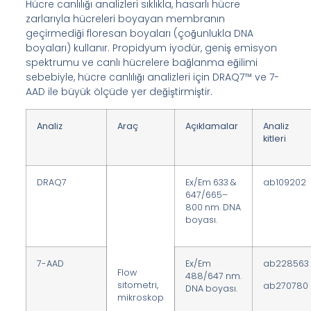
Hücre canlılığı analizleri sıklıkla, hasarlı hücre
zarlarıyla hücreleri boyayan membranın
geçirmediği floresan boyaları (çoğunlukla DNA
boyaları) kullanır. Propidyum iyodür, geniş emisyon
spektrumu ve canlı hücrelere bağlanma eğilimi
sebebiyle, hücre canlılığı analizleri için DRAQ7™ ve 7-
AAD ile büyük ölçüde yer değiştirmiştir.
Analiz
Araç
Açıklamalar
Analiz
kitleri
DRAQ7
Ex/Em 633 &
ab109202
647/665–
800 nm. DNA
boyası.
7-AAD
Ex/Em
ab228563
Flow
488/647 nm.
sitometri,
ab270780
DNA boyası.
mikroskop