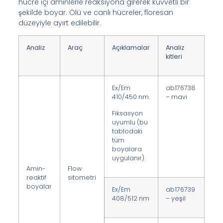
hücre içi aminlerle reaksiyona girerek kuvvetli bir
şekilde boyar. Ölü ve canlı hücreler, floresan
düzeyiyle ayırt edilebilir.
Analiz
Araç
Açıklamalar
Analiz
kitleri
Ex/Em
ab176738
410/450 nm.
– mavi
Fiksasyon
uyumlu (bu
tablodaki
tüm
boyalara
uygulanır).
Amin-
Flow
reaktif
sitometri
boyalar
Ex/Em
ab176739
408/512 nm
– yeşil