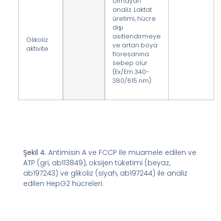
olmayan
analiz. Laktat
üretimi, hücre
dışı
asitlendirmeye
Glikoliz
ve artan boya
aktivite
floresanına
sebep olur
(Ex/Em 340-
380/615 nm).
Şekil 4.
Antimisin A ve FCCP ile muamele edilen ve
ATP (gri, ab113849), oksijen tüketimi (beyaz,
ab197243) ve glikoliz (siyah, ab197244) ile analiz
edilen HepG2 hücreleri.