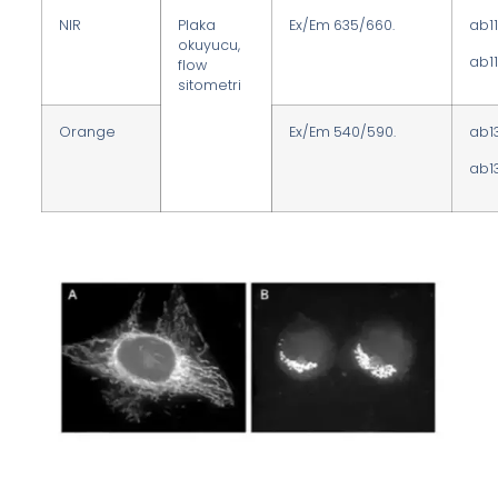
NIR
Plaka
Ex/Em 635/660.
ab1
okuyucu,
ab1
flow
sitometri
Orange
Ex/Em 540/590.
ab1
ab1