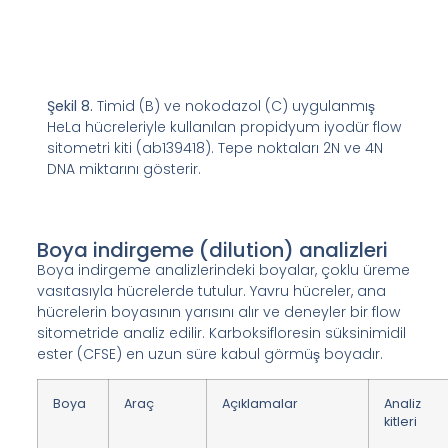
Şekil 8.
Timid (B) ve nokodazol (C) uygulanmış
HeLa hücreleriyle kullanılan propidyum iyodür flow
sitometri kiti (ab139418). Tepe noktaları 2N ve 4N
DNA miktarını gösterir.
Boya indirgeme (dilution) analizleri
Boya indirgeme analizlerindeki boyalar, çoklu üreme
vasıtasıyla hücrelerde tutulur. Yavru hücreler, ana
hücrelerin boyasının yarısını alır ve deneyler bir flow
sitometride analiz edilir. Karboksifloresin süksinimidil
ester (CFSE) en uzun süre kabul görmüş boyadır.
Boya
Araç
Açıklamalar
Analiz
kitleri