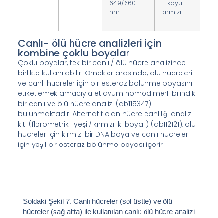
649/660
– koyu
nm
kırmızı
Canlı- ölü hücre analizleri için
kombine çoklu boyalar
Çoklu boyalar, tek bir canlı / ölü hücre analizinde
birlikte kullanılabilir. Örnekler arasında, ölü hücreleri
ve canlı hücreler için bir esteraz bölünme boyasını
etiketlemek amacıyla etidyum homodimerli bilindik
bir canlı ve ölü hücre analizi (ab115347)
bulunmaktadır. Alternatif olan hücre canlılığı analiz
kiti (florometrik- yeşil/ kırmızı iki boyalı) (ab112121), ölü
hücreler için kırmızı bir DNA boya ve canlı hücreler
için yeşil bir esteraz bölünme boyası içerir.
Soldaki Şekil 7.
Canlı hücreler (sol üstte) ve ölü
hücreler (sağ altta) ile kullanılan canlı: ölü hücre analizi