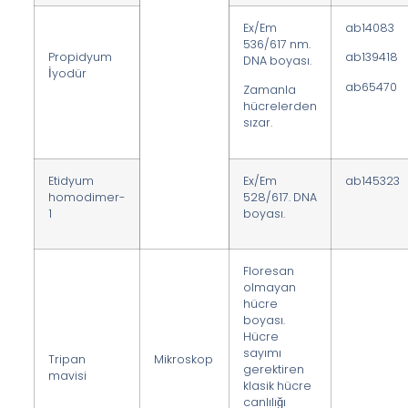
Ex/Em
ab14083
536/617 nm.
Propidyum
ab139418
DNA boyası.
İyodür
ab65470
Zamanla
hücrelerden
sızar.
Etidyum
Ex/Em
ab145323
homodimer-
528/617. DNA
1
boyası.
Floresan
olmayan
hücre
boyası.
Hücre
sayımı
Tripan
Mikroskop
gerektiren
mavisi
klasik hücre
canlılığı