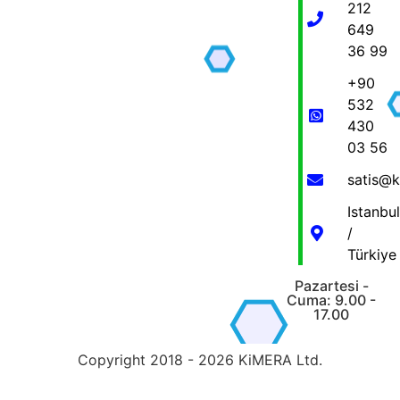
212
649
36 99
+90
532
430
03 56
satis@
Istanbul
/
Türkiye
Pazartesi -
Cuma: 9.00 -
17.00
Copyright 2018 - 2026 KiMERA Ltd.