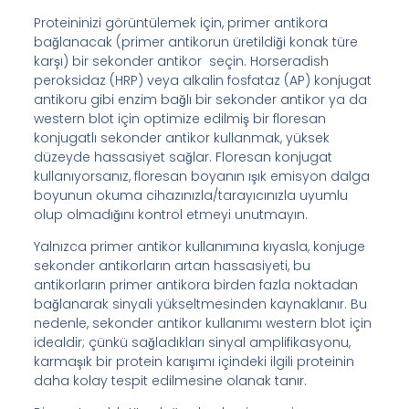
Proteininizi görüntülemek için, primer antikora
bağlanacak (primer antikorun üretildiği konak türe
karşı) bir sekonder antikor seçin. Horseradish
peroksidaz (HRP) veya alkalin fosfataz (AP) konjugat
antikoru gibi enzim bağlı bir sekonder antikor ya da
western blot için optimize edilmiş bir floresan
konjugatlı sekonder antikor kullanmak, yüksek
düzeyde hassasiyet sağlar. Floresan konjugat
kullanıyorsanız, floresan boyanın ışık emisyon dalga
boyunun okuma cihazınızla/tarayıcınızla uyumlu
olup olmadığını kontrol etmeyi unutmayın.
Yalnızca primer antikor kullanımına kıyasla, konjuge
sekonder antikorların artan hassasiyeti, bu
antikorların primer antikora birden fazla noktadan
bağlanarak sinyali yükseltmesinden kaynaklanır. Bu
nedenle, sekonder antikor kullanımı western blot için
idealdir; çünkü sağladıkları sinyal amplifikasyonu,
karmaşık bir protein karışımı içindeki ilgili proteinin
daha kolay tespit edilmesine olanak tanır.