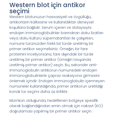
Western blot için antikor
seçimi
Western blotunuzun hassasiyeti ve özgüllüğü,
antikorların kalitesine ve kullanıldıkları deneysel
koşullara bağlıdır. Serum içeren ve dolayısıyla
endojen immünoglobulinler barındıran doku lizatları
veya doku kültürü süpernatantları ile çalışırken,
numune türünüzden farklı bir türde üretilmiş bir
primer antikor seçmelisiniz. Örneğin, bir fare
proteinini inceliyorsanız, fare dışındaki bir türde
üretilmiş bir primer antikor (örneğin tavşanda
üretilmiş primer antikor) seçin. Bu, sekonder anti-
immünoglobulin antikorun numunedeki endojen
immünoglobulinlerle çapraz reaksiyona girmesini
önlemek içindir. Endojen immünoglobulin içermeyen
numuneler kullanıldığında, primer antikorun üretildiği
konak tür seçimi daha az kritiktir.
Mümkün olduğunda, hedeflenen bölgeye spesifik
olarak bağlandığından emin olmak için nakavt (KO)
doğrulaması yapılmış bir primer antikor seçin.