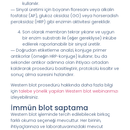
kullanılır.
― Sinyal üretimi için boyanın floresanı veya alkalin
fosfataz (AP), glukoz oksidaz (GO) veya horseradish
peroksidaz (HRP) gibi enzimin aktivitesi gereklidir.
Son olarak membran tekrar yıkanır ve uygun
bir enzim substratı ile (eğer gerekliyse) inkübe
edilerek raporlanabilir bir sinyal üretilir.
― Doğrudan etiketleme analizi, konjuge primer
antikorlar (örneğin HRP-konjuge) kullanır; bu da
sekonder antikor adımına olan ihtiyacı ortadan
kaldırarak prosedürü basitleştirir, protokolü kısaltır ve
sonuç alma süresini hızlandırır.
Western blot prosedürü hakkında daha fazla bilgi
için
talebe yönelik yapılan Western blot webinarımızı
izleyebilirsiniz.
İmmün blot saptama
Western blot işleminde tercih edilebilecek birkaç
farklı okuma seçeneği mevcuttur. Her birinin,
ihtiyaçlarınıza ve laboratuvarınızdaki mevcut