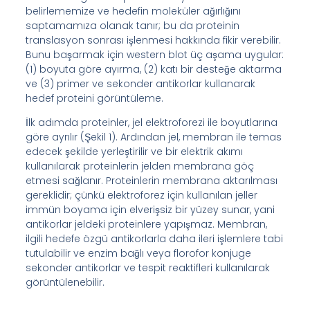
belirlememize ve hedefin moleküler ağırlığını
saptamamıza olanak tanır; bu da proteinin
translasyon sonrası işlenmesi hakkında fikir verebilir.
Bunu başarmak için western blot üç aşama uygular:
(1) boyuta göre ayırma, (2) katı bir desteğe aktarma
ve (3) primer ve sekonder antikorlar kullanarak
hedef proteini görüntüleme.
İlk adımda proteinler, jel elektroforezi ile boyutlarına
göre ayrılır (Şekil 1). Ardından jel, membran ile temas
edecek şekilde yerleştirilir ve bir elektrik akımı
kullanılarak proteinlerin jelden membrana göç
etmesi sağlanır. Proteinlerin membrana aktarılması
gereklidir; çünkü elektroforez için kullanılan jeller
immün boyama için elverişsiz bir yüzey sunar, yani
antikorlar jeldeki proteinlere yapışmaz. Membran,
ilgili hedefe özgü antikorlarla daha ileri işlemlere tabi
tutulabilir ve enzim bağlı veya florofor konjuge
sekonder antikorlar ve tespit reaktifleri kullanılarak
görüntülenebilir.