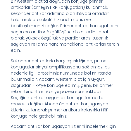
Bir western blot’ta doğrudan konjuge primer
antikorlar (örneğin HRP konjugatları) kullanmak,
sekonder antikor adımına olan ihtiyacı ortadan
kaldırarak protokolü hızlandırmanızı ve
basitleştirmenizi sağlar. Primer antikor konjugatlarını
seçerken antikor özgüllüğüne dikkat edin. İdeal
olarak, yüksek özgüllük ve partiler arası tutarlılık
sağlayan rekombinant monoklonal antikorları tercih
edin.
Sekonder antikorlarla karşılaştırıldığında, primer
konjugatlar sinyal amplifikasyonu sağlamaz; bu
nedenle ilgili proteininiz numunede bol miktarda
bulunmalıdır. Abcam, western blot için uygun,
doğrudan HRP’ye konjuge edilmiş geniş bir primer
rekombinant antikor yelpazesi sunmaktadır.
Seçtiğiniz antikor uygun bir konjuge formatta
mevcut değilse, Abcam’ın antikor konjugasyon
kitlerini kullanarak primer antikoru kolaylıkla HRP
konjuge hale getirebilirsiniz.
Abcam antikor konjugasyon kitlerini incelemek için