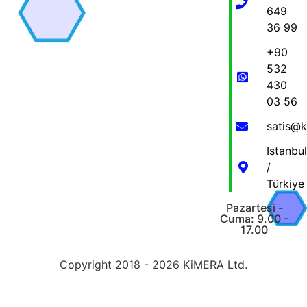
649
36 99
+90
532
430
03 56
satis@
Istanbul
/
Türkiye
Pazartesi -
Cuma: 9.00 -
17.00
Copyright 2018 - 2026 KiMERA Ltd.